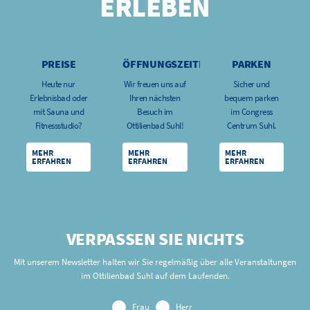
ERLEBEN
PREISE
ÖFFNUNGSZEITEN
PARKEN
Heute nur
Wir freuen uns auf
Sicher und
Erlebnisbad oder
Ihren nächsten
bequem parken
mit Sauna und
Besuch im
im Congress
Fitnessstudio?
Ottilienbad Suhl!
Centrum Suhl.
MEHR
MEHR
MEHR
ERFAHREN
ERFAHREN
ERFAHREN
VERPASSEN SIE NICHTS
Mit unserem Newsletter halten wir Sie regelmäßig über alle Veranstaltungen
im Ottilienbad Suhl auf dem Laufenden.
Frau
Herr