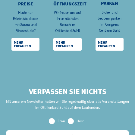
PARKEN
PREISE
ÖFFNUNGSZEITEN
Sicher und
Heute nur
Wir freuen uns auf
bequem parken
Erlebnisbad oder
Ihren nächsten
im Congress
mit Sauna und
Besuch im
Centrum Suhl.
Fitnessstudio?
Ottilienbad Suhl!
MEHR
MEHR
MEHR
ERFAHREN
ERFAHREN
ERFAHREN
VERPASSEN SIE NICHTS
Mit unserem Newsletter halten wir Sie regelmäßig über alle Veranstaltungen
im Ottilienbad Suhl auf dem Laufenden.
Frau
Herr