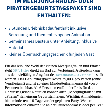
IM MEERJUNGFRAUEN- ODER
PIRATENGEBURTSTAGSPAKET SIND
ENTHALTEN:
3 Stunden Erlebnisbadaufenthalt inklusive
Betreuung und themenbezogener Animation
Gemeinsames Basteln unter Anleitung, inklusive
Material
Kleines Überraschungsgeschenk für jeden Gast
Für das leibliche Wohl der kleinen Meerjungfrauen und Piraten
steht
Otti’s Bistro
direkt im Bad zur Verfügung. Außerdem kann
aus dem vielfältigen Angebot des
Restaurants „La Vittoria“
bestellt
werden. Das Geburtstagspaket kostet 25,00 € pro Person (ohne
Verpflegung) und ist ab einer Mindestteilnehmeranzahl von 5
Personen buchbar. Ab 6 Personen entfällt der Preis für das
Geburtstagskind! Natürlich können auch „Meerjungfrauen“ mit
„Piraten“ gemeinsam Geburtstag feiern.
Wichtig:
Anmeldungen
bitte mindestens 10 Tage vor der geplanten Party. Weitere
Informationen erhalten Sie an der Ottilienbadkasse oder per Tel.: