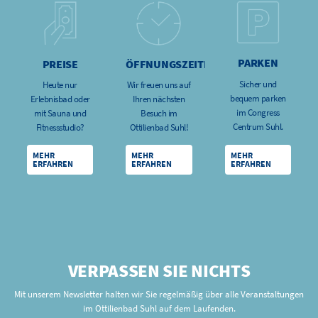
PARKEN
PREISE
ÖFFNUNGSZEITEN
Sicher und
Heute nur
Wir freuen uns auf
bequem parken
Erlebnisbad oder
Ihren nächsten
im Congress
mit Sauna und
Besuch im
Centrum Suhl.
Fitnessstudio?
Ottilienbad Suhl!
MEHR
MEHR
MEHR
ERFAHREN
ERFAHREN
ERFAHREN
VERPASSEN SIE NICHTS
Mit unserem Newsletter halten wir Sie regelmäßig über alle Veranstaltungen
im Ottilienbad Suhl auf dem Laufenden.