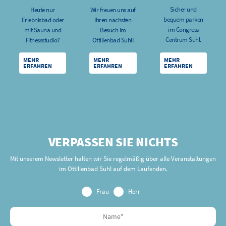
Sicher und
Heute nur
Wir freuen uns auf
bequem parken
Erlebnisbad oder
Ihren nächsten
im Congress
mit Sauna und
Besuch im
Centrum Suhl.
Fitnessstudio?
Ottilienbad Suhl!
MEHR
MEHR
MEHR
ERFAHREN
ERFAHREN
ERFAHREN
VERPASSEN SIE NICHTS
Mit unserem Newsletter halten wir Sie regelmäßig über alle Veranstaltungen
im Ottilienbad Suhl auf dem Laufenden.
Frau
Herr